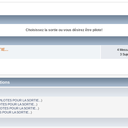
Choisissez la sortie ou vous désirez être pilote!
E...
4 Mess
3 Suj
tions
LOTES POUR LA SORTIE...
)
TES POUR LA SORTIE...
)
OTES POUR LA SORTIE...
)
 POUR LA SORTIE...
)