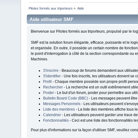
Pilotes formés aux triporteurs
»
Aide
Aide utilisateur SMF
Bienvenue sur Pilotes formés aux triporteurs, propulsé par le l
SMF est la solution forum élégante, efficace, puissante et le logi
et organisée. En outre, il possède un certain nombre de fonction
le point d'interrogation à côté de la section correspondante ou e
Machines.
S'inscrire
- Beaucoup de forums demandent aux utilisateur
S'identifier
- Une fois inscrits, les utilisateurs doivent s
Profil
- Chaque membre possède son propre profil perso
Rechercher
- La recherche est un outil extrêmement utile
Poster
- Le but d'un forum, poster pour permettre aux util
Bulletin Board Code (BBC)
- Les messages peuvent être
Messages Personnels
- Les utilisateurs peuvent s'envo
Liste des membres
- La liste des membres affiche tous l
Calendrier
- Les utilisateurs peuvent garder une trace de
Fonctionnalités
- Ceci est une liste des fonctionnalités l
Pour plus d'informations sur la façon d'utiliser SMF, veuillez cons