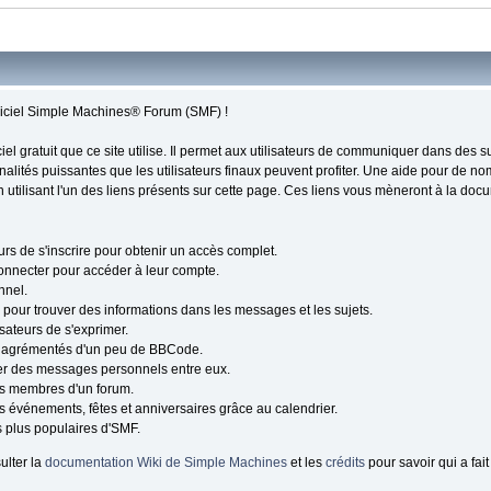
ogiciel Simple Machines® Forum (SMF) !
ciel gratuit que ce site utilise. Il permet aux utilisateurs de communiquer dans des 
nalités puissantes que les utilisateurs finaux peuvent profiter. Une aide pour de n
n utilisant l'un des liens présents sur cette page. Ces liens vous mèneront à la docu
s de s'inscrire pour obtenir un accès complet.
e connecter pour accéder à leur compte.
nnel.
 pour trouver des informations dans les messages et les sujets.
isateurs de s'exprimer.
 agrémentés d'un peu de BBCode.
yer des messages personnels entre eux.
es membres d'un forum.
s événements, fêtes et anniversaires grâce au calendrier.
es plus populaires d'SMF.
ulter la
documentation Wiki de Simple Machines
et les
crédits
pour savoir qui a fai