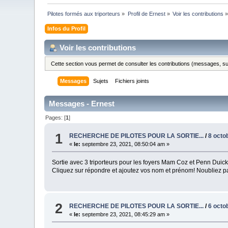
Pilotes formés aux triporteurs
»
Profil de Ernest
»
Voir les contributions
Infos du Profil
Voir les contributions
Cette section vous permet de consulter les contributions (messages, suje
Messages
Sujets
Fichiers joints
Messages - Ernest
Pages: [
1
]
1
RECHERCHE DE PILOTES POUR LA SORTIE...
/
8 octo
«
le:
septembre 23, 2021, 08:50:04 am »
Sortie avec 3 triporteurs pour les foyers Mam Coz et Penn Duic
Cliquez sur répondre et ajoutez vos nom et prénom! Noubliez pa
2
RECHERCHE DE PILOTES POUR LA SORTIE...
/
6 octo
«
le:
septembre 23, 2021, 08:45:29 am »