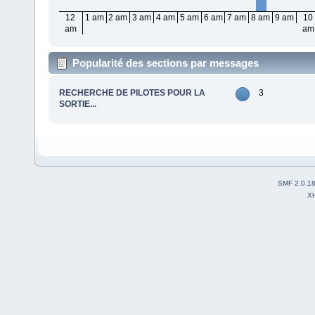
12
1 am
2 am
3 am
4 am
5 am
6 am
7 am
8 am
9 am
10
am
am
Popularité des sections par messages
RECHERCHE DE PILOTES POUR LA
3
SORTIE...
SMF 2.0.1
X