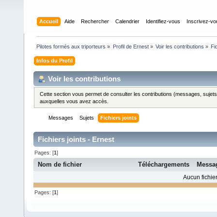
Accueil
Aide
Rechercher
Calendrier
Identifiez-vous
Inscrivez-v
Pilotes formés aux triporteurs
»
Profil de Ernest
»
Voir les contributions
»
Fi
Infos du Profil
Voir les contributions
Cette section vous permet de consulter les contributions (messages, sujets et
auxquelles vous avez accès.
Messages
Sujets
Fichiers joints
Fichiers joints - Ernest
Pages: [
1
]
Nom de fichier
Téléchargements
Messa
Aucun fichier
Pages: [
1
]