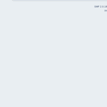
SMF 2.0.1
X