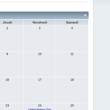
»
Jeudi
Vendredi
Samedi
2
3
4
9
10
11
16
17
18
23
24
25
United Nations Day