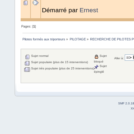
Démarré par
Ernest
Pages: [
1
]
Pilotes formés aux triporteurs
»
PILOTAGE
»
RECHERCHE DE PILOTES PO
Sujet normal
Sujet
Aller à:
bloqué
Sujet populaire (plus de 15 interventions)
Sujet
Sujet très populaire (plus de 25 interventions)
épinglé
SMF 2.0.1
X