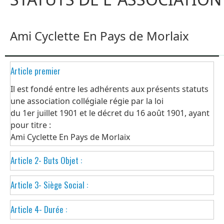
Ami Cyclette En Pays de Morlaix
Article premier
Il est fondé entre les adhérents aux présents statuts
une association collégiale régie par la loi
du 1er juillet 1901 et le décret du 16 août 1901, ayant
pour titre :
Ami Cyclette En Pays de Morlaix
Article 2- Buts Objet :
L' association a pour objet de proposer des modes de
Article 3- Siège Social :
déplacement doux et innovants à
destination des personnes à mobilité réduite,
Le siège social est fixé en mairie
Article 4- Durée :
quelque soit leur âge, personnes âgées et ou
Square Anne de Bretagne, 29410 Pleyber Christ