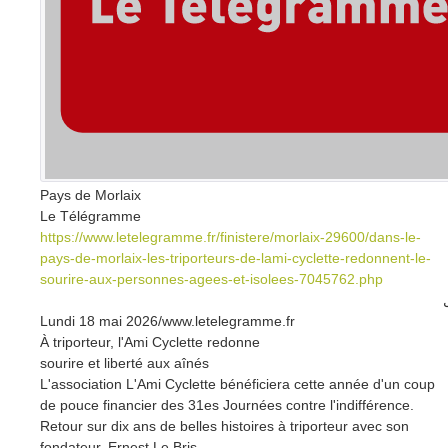
Pays de Morlaix
Le Télégramme
https://www.letelegramme.fr/finistere/morlaix-29600/dans-le-
pays-de-morlaix-les-triporteurs-de-lami-cyclette-redonnent-le-
sourire-aux-personnes-agees-et-isolees-7045762.php
Lundi 18 mai 2026/www.letelegramme.fr
À triporteur, l'Ami Cyclette redonne
sourire et liberté aux aînés
L'association L'Ami Cyclette bénéficiera cette année d'un coup
de pouce financier des 31es Journées contre l'indifférence.
Retour sur dix ans de belles histoires à triporteur avec son
fondateur, Ernest Le Bris.