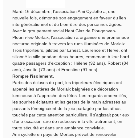
Mardi 16 décembre, l’association Ami Cyclette a, une
nouvelle fois, démontré son engagement en faveur du lien
intergénérationnel et du bien-être des personnes âgées.
Avec le groupement social Hent Glaz de Plougonven-
Plourin-lès-Morlaix, l’association a organisé une promenade
nocturne originale à travers les rues illuminées de Morlaix.
Trois triporteurs, pilotés par Ernest, Laurence et Hervé, ont
sillonné la ville pendant deux heures, emmenant à leur bord
quatre passagers d’exception : Hélène (92 ans), Robert (84
ans), Josette (73 ans) et Ernestine (91 ans).
Rompre l'isolement.
Partis des écluses du port, les triporteurs électriques ont 
arpenté les artères de Morlaix baignées de décoration 
lumineuse à l'approche des fêtes. Les regards émerveillés, 
les sourires éclatants et les gestes de la main adressés au 
passants témoignaient de la joie partagée par les aînés, 
touchés par cette attention particulière. Il s'agissait pour eux 
d'une occasion rare de redécouvrir la ville autrement, en 
toute sécurité et dans une ambiance conviviale. 
Ami cyclette en pays de Morlaix prévoit de renouveler 