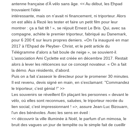
antenne française d'À vélo sans âge. << Au début, les Ehpad
trouvaient l'idée
intéressante, mais on n'avait ni financement, ni triporteur. Alors
on est allés à Rezé les tester et faire un petit film pour leur
montrer : ça a fait tilt ! », se réjouit Ernest Le Bris. Qui, avec sa
compagne, achète le premier triporteur, fabriqué au Danemark,
pour 6 200 € sur leurs propres deniers. «On l'a inauguré en mar
2017 à l'Ehpad de Pleyber- Christ, et le petit article du
Télégramme d'alors a fait boule de neige », se souvient-il.
L'association Ami Cyclette est créée en décembre 2017. Restait
alors à lever les réticences sur ce concept novateur. « On a fait
la démo. Aux résidents, d'abord.
Puis on a fait s'asseoir le directeur pour le promener 30 minutes
Il est revenu, devis signé en main, en s'exclamant: "Commande
le triporteur, c'est génial !" >>
Les souvenirs se réveillent En plaçant les personnes « devant le
vélo, où elles sont reconnues, saluées, le triporteur recrée du
lien social, c'est impressionnant ! »>, assure Jean-Luc Bizouarn,
l'un des bénévoles. Avec les sens en éveil :
<< découvrir la ville illuminée à Noël, le parfum d'un mimosa, le
bruit des vagues un jour de tempête ou le simple fait de cueillir