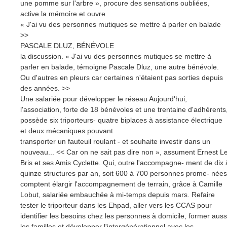
une pomme sur l'arbre », procure des sensations oubliées,
active la mémoire et ouvre
« J'ai vu des personnes mutiques se mettre à parler en balade
>>
PASCALE DLUZ, BÉNÉVOLE
la discussion. « J'ai vu des personnes mutiques se mettre à
parler en balade, témoigne Pascale Dluz, une autre bénévole.
Ou d'autres en pleurs car certaines n'étaient pas sorties depuis
des années. >>
Une salariée pour développer le réseau Aujourd'hui,
l'association, forte de 18 bénévoles et une trentaine d'adhérents
possède six triporteurs- quatre biplaces à assistance électrique
et deux mécaniques pouvant
transporter un fauteuil roulant - et souhaite investir dans un
nouveau... << Car on ne sait pas dire non », assument Ernest L
Bris et ses Amis Cyclette. Qui, outre l'accompagne- ment de dix 
quinze structures par an, soit 600 à 700 personnes prome- nées
comptent élargir l'accompagnement de terrain, grâce à Camille
Lobut, salariée embauchée à mi-temps depuis mars. Refaire
tester le triporteur dans les Ehpad, aller vers les CCAS pour
identifier les besoins chez les personnes à domicile, former auss
les familles et développer l'intergénérationnel avec les