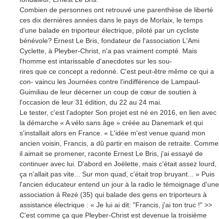
Combien de personnes ont retrouvé une parenthèse de liberté
ces dix dernières années dans le pays de Morlaix, le temps
d'une balade en triporteur électrique, piloté par un cycliste
bénévole? Ernest Le Bris, fondateur de l'association L'Ami
Cyclette, à Pleyber-Christ, n'a pas vraiment compté. Mais
l'homme est intarissable d'anecdotes sur les sou-
rires que ce concept a redonné. C'est peut-être même ce qui a
con- vaincu les Journées contre l'indifférence de Lampaul-
Guimiliau de leur décerner un coup de cœur de soutien à
l'occasion de leur 31 édition, du 22 au 24 mai.
Le tester, c'est l'adopter Son projet est né en 2016, en lien avec
la démarche « A vélo sans âge » créée au Danemark et qui
s'installait alors en France. « L'idée m'est venue quand mon
ancien voisin, Francis, a dû partir en maison de retraite. Comme
il aimait se promener, raconte Ernest Le Bris, j'ai essayé de
continuer avec lui. D'abord en Joëlette, mais c'était assez lourd,
ça n'allait pas vite... Sur mon quad, c'était trop bruyant... » Puis
l'ancien éducateur entend un jour à la radio le témoignage d'une
association à Rezé (35) qui balade des gens en triporteurs à
assistance électrique : « Je lui ai dit: "Francis, j'ai ton truc !" >>
C'est comme ça que Pleyber-Christ est devenue la troisième